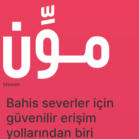
Mawen
Bahis severler için
güvenilir erişim
yollarından biri