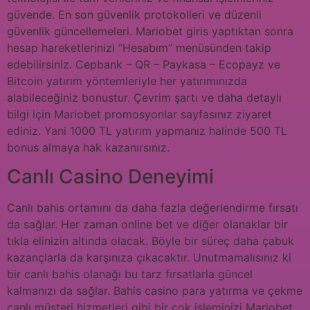
güvende. En son güvenlik protokolleri ve düzenli
güvenlik güncellemeleri. Mariobet giris yaptıktan sonra
hesap hareketlerinizi “Hesabım” menüsünden takip
edebilirsiniz. Cepbank – QR – Paykasa – Ecopayz ve
Bitcoin yatırım yöntemleriyle her yatırımınızda
alabileceğiniz bonustur. Çevrim şartı ve daha detaylı
bilgi için Mariobet promosyonlar sayfasınız ziyaret
ediniz. Yani 1000 TL yatırım yapmanız halinde 500 TL
bonus almaya hak kazanırsınız.
Canlı Casino Deneyimi
Canlı bahis ortamını da daha fazla değerlendirme fırsatı
da sağlar. Her zaman online bet ve diğer olanaklar bir
tıkla elinizin altında olacak. Böyle bir süreç daha çabuk
kazançlarla da karşınıza çıkacaktır. Unutmamalısınız ki
bir canlı bahis olanağı bu tarz fırsatlarla güncel
kalmanızı da sağlar. Bahis casino para yatırma ve çekme
canlı müşteri hizmetleri gibi bir çok işleminizi Mariobet