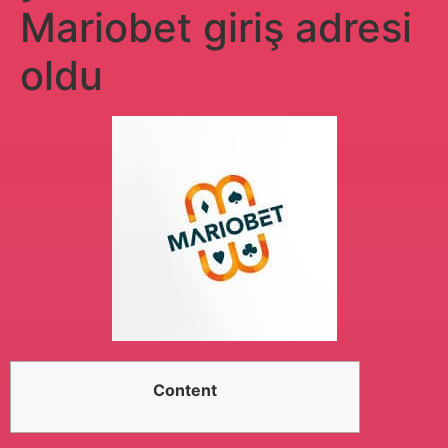
Mariobet giriş adresi
oldu
Content