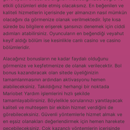
etkili çözümleri elde etmiş olacaksınız. En beğenilen ve
kaliteli hizmetlerin içerisinde yer almanızın nasıl mümkün
olacağını da görmenize olanak verilmektedir. İşte kısa
sürede bu bilgilere erişerek şansınızı denemek için ciddi
adımları atabilirsiniz. Oyuncuların en beğendiği veyahut
keyif aldığı bölüm ise kesinlikle canlı casino ve casino
bölümleridir.
Alacağınız bonusların ne kadar faydalı olduğunu
görmenize ve keşfetmenize de olanak verilecektir. Bol
bonus kazandıracak olan sitede üyeliğinizin
tamamlanmasının ardından aktivasyonu hemen
alabileceksiniz. Takıldığınız herhangi bir noktada
Mariobet Yardım işlemlerini hızlı şekilde
tamamlayabilirsiniz. Böylelikle sorularınızı yanıtlayacak
kaliteli ve muhteşem bir ekibin hizmet verdiğini de
görebileceksiniz. Güvenli yöntemlerle hizmet almak ve
en eşsiz olanakları değerlendirmek için hemen harekete
geçebileceksiniz. Çok kazançlı yöntemlerin içerisinde