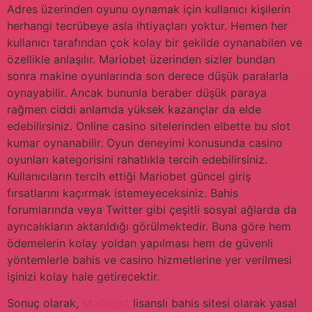
Adres üzerinden oyunu oynamak için kullanıcı kişilerin
herhangi tecrübeye asla ihtiyaçları yoktur. Hemen her
kullanıcı tarafından çok kolay bir şekilde oynanabilen ve
özellikle anlaşılır. Mariobet üzerinden sizler bundan
sonra makine oyunlarında son derece düşük paralarla
oynayabilir. Ancak bununla beraber düşük paraya
rağmen ciddi anlamda yüksek kazançlar da elde
edebilirsiniz. Online casino sitelerinden elbette bu slot
kumar oynanabilir. Oyun deneyimi konusunda casino
oyunları kategorisini rahatlıkla tercih edebilirsiniz.
Kullanıcıların tercih ettiği Mariobet güncel giriş
fırsatlarını kaçırmak istemeyeceksiniz. Bahis
forumlarında veya Twitter gibi çeşitli sosyal ağlarda da
ayrıcalıkların aktarıldığı görülmektedir. Buna göre hem
ödemelerin kolay yoldan yapılması hem de güvenli
yöntemlerle bahis ve casino hizmetlerine yer verilmesi
işinizi kolay hale getirecektir.
Sonuç olarak,
Mariobet
lisanslı bahis sitesi olarak yasal