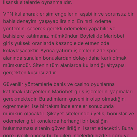
lisanslı sitelerde oynanmalıdır.
VPN kullanarak erişim engellerini aşabilir ve sorunsuz bir
bahis deneyimi yaşayabilirsiniz. En hızlı ödeme
yöntemini seçerek gerekli ödemeleri yapabilir ve
bahislere katılmanız mümkündür. Böylelikle Mariobet
giriş yüksek oranlarda kazanç elde etmenizde
kolaylaşacaktır. Ayrıca yatırım işlemlerinizde spor
alanında sunulan bonuslardan dolayı daha karlı olmak
mümkündür. Sitenin tüm alanlarda kullandığı altyapısı
gerçekten kusursuzdur.
Güvenilir yöntemlerle bahis ve casino oyunlarına
katılmak isteyenlerin Mariobet giriş işlemlerini yapmaları
gerekmektedir. Bu adımların güvenilir olup olmadığını
öğrenmeleri ise birtakım incelemeler sonucunda
mümkün olacaktır. Şikayet sitelerinde üyelik, bonuslar ve
ödemeler gibi konularda herhangi bir başlığın
bulunmaması sitenin güvenilirliğini işaret edecektir. Buna
göre üyelik öncesi bu bilgileri incelediğinizde doğru ve