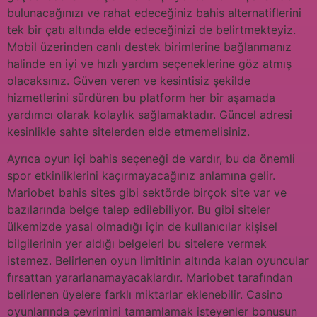
bulunacağınızı ve rahat edeceğiniz bahis alternatiflerini
tek bir çatı altında elde edeceğinizi de belirtmekteyiz.
Mobil üzerinden canlı destek birimlerine bağlanmanız
halinde en iyi ve hızlı yardım seçeneklerine göz atmış
olacaksınız. Güven veren ve kesintisiz şekilde
hizmetlerini sürdüren bu platform her bir aşamada
yardımcı olarak kolaylık sağlamaktadır. Güncel adresi
kesinlikle sahte sitelerden elde etmemelisiniz.
Ayrıca oyun içi bahis seçeneği de vardır, bu da önemli
spor etkinliklerini kaçırmayacağınız anlamına gelir.
Mariobet bahis sites gibi sektörde birçok site var ve
bazılarında belge talep edilebiliyor. Bu gibi siteler
ülkemizde yasal olmadığı için de kullanıcılar kişisel
bilgilerinin yer aldığı belgeleri bu sitelere vermek
istemez. Belirlenen oyun limitinin altında kalan oyuncular
fırsattan yararlanamayacaklardır. Mariobet tarafından
belirlenen üyelere farklı miktarlar eklenebilir. Casino
oyunlarında çevrimini tamamlamak isteyenler bonusun