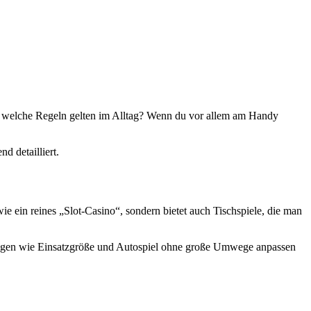
und welche Regeln gelten im Alltag? Wenn du vor allem am Handy
d detailliert.
e ein reines „Slot-Casino“, sondern bietet auch Tischspiele, die man
ellungen wie Einsatzgröße und Autospiel ohne große Umwege anpassen