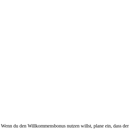
. Wenn du den Willkommensbonus nutzen willst, plane ein, dass der