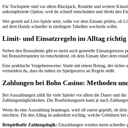
Für Tischspiele sind vor allem Blackjack, Roulette und weitere Klassi
unkomplizierte Option, weil du schnell entscheiden und direkt den Ein
Wer gezielt auf Live-Spiele setzt, sollte vor dem Einsatz prüfen, ob
auf dem Handy schneller in niedrigere Tabellen wechseln willst.
Limit- und Einsatzregeln im Alltag richtig
Neben den Bonuslimits gibt es meist auch generelle Einsatzgrenzen p
bei Bonusfreispielen ist entscheidend, ob dein Einsatz über dem erl
Eine praktische Vorgehensweise: Starte mit einem Betrag, der sicher 
vermeidest du, dass du mitten im Spielprozess an Regeln stößt.
Zahlungen bei Boho Casino: Methoden un
Bei Auszahlungen zählt für viele Spieler vor allem die Dauer und d
Zahlungsmöglichkeiten. Die Bearbeitungszeit kann je nach Zahlungsme
Wenn du eine Auszahlung beantragst, wird oft zuerst geprüft, ob dein Ko
möchtest. Für den Alltag ist außerdem wichtig, welche Gebühren bei 
Beispielhafte Zahlungslogik:
Einzahlungen werden meist schneller 