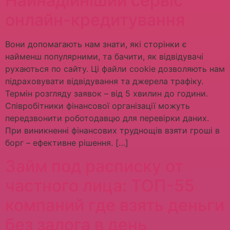
Найнадійніший сервіс
онлайн-кредитування
Вони допомагають нам знати, які сторінки є
найменш популярними, та бачити, як відвідувачі
рухаються по сайту. Ці файли cookie дозволяють нам
підраховувати відвідування та джерела трафіку.
Термін розгляду заявок – від 5 хвилин до години.
Співробітники фінансової організації можуть
передзвонити роботодавцю для перевірки даних.
При виникненні фінансових труднощів взяти гроші в
борг – ефективне рішення. […]
Займ под расписку от
частного лица: ТОП-55
компаний где взять деньги
без залога в день