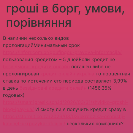
гроші в борг, умови,
порівняння
В наличии несколько видов
пролонгацийМинимальный срок
https://inforr.com.br/goufingou-pravova-informacija/
пользования кредитом – 5 днейЕсли кредит не
безвідмовні кредити онлайн
погашен либо не
пролонгирован
кредит онлайн україна
то процентная
ставка по истечении его периода составляет 3,99%
в день
безвідмовні кредити онлайн
(1456,35%
годовых)
https://smam1gresik.sch.id/2026/03/31/shvidko-groshi-
blog-ipay-ua/
И смогу ли я получить кредит сразу в
https://stormit.co.za/2026/03/03/ukrpozika-osobistij-
kabinet-ukrpozyka-oficijnij/
нескольких компаниях?