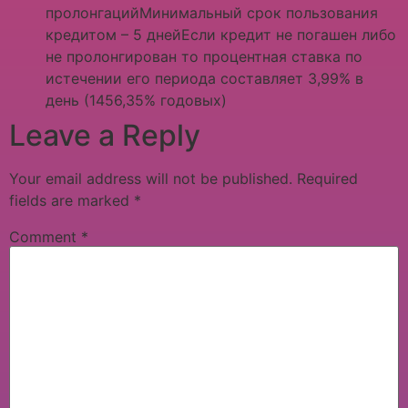
пролонгацийМинимальный срок пользования
кредитом – 5 днейЕсли кредит не погашен либо
не пролонгирован то процентная ставка по
истечении его периода составляет 3,99% в
день (1456,35% годовых)
Leave a Reply
Your email address will not be published.
Required
fields are marked
*
Comment
*