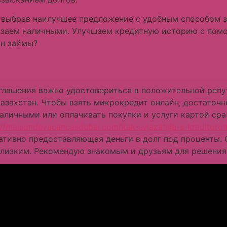
 выбрав наилучшее предложение с удобным способом з
 заем наличными. Улучшаем кредитную историю с пом
йн займы?
глашения важно удостовериться в положительной репут
азахстан. Чтобы взять микрокредит онлайн, достаточн
аличными или оплачивать покупки и услуги картой сраз
://maisondevacancesdubai.com/kak-svjazatsja-s-kreditorom
тивно предоставляющая деньги в долг под проценты. 
близким. Рекомендую знакомым и друзьям для решения