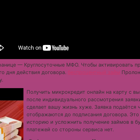
ранице — Круглосуточные МФО. Чтобы активировать пр
го дня действия договора.
беспроцентный займ
Пролон
у.
Получить микрокредит онлайн на карту с в
после индивидуального рассмотрения заявки.
сделает вашу жизнь хуже. Заявка подаётся 
отображаются до подписания договора. Это
историю и усложнить получение займов в 
платежей со стороны сервиса нет.