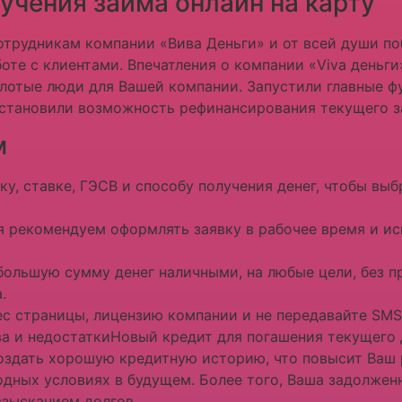
учения займа онлайн на карту
отрудникам компании «Вива Деньги» и от всей души по
боте с клиентами. Впечатления о компании «Viva деньг
олотые люди для Вашей компании. Запустили главные 
становили возможность рефинансирования текущего з
м
ку, ставке, ГЭСВ и способу получения денег, чтобы в
 рекомендуем оформлять заявку в рабочее время и ис
ольшую сумму денег наличными, на любые цели, без п
.
с страницы, лицензию компании и не передавайте SM
 и недостаткиНовый кредит для погашения текущего 
здать хорошую кредитную историю, что повысит Ваш 
одных условиях в будущем. Более того, Ваша задолжен
взысканием долгов.