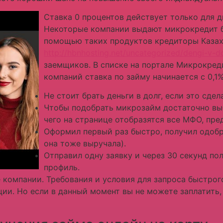
Ставка 0 процентов действует только для 
Некоторые компании выдают микрокредит б
помощью таких продуктов кредиторы Казах
http://hbnhosting.net/uncategorized/dengi-v-d
заемщиков. В списке на портале Микрокред
компаний ставка по займу начинается с 0,1%
Не стоит брать деньги в долг, если это сде
Чтобы подобрать микрозайм достаточно выб
чего на странице отобразятся все МФО, пр
Оформил первый раз быстро, получил одобр
она тоже выручала).
Отправил одну заявку и через 30 секунд п
профиль.
 компании. Требования и условия для запроса быстрог
ции. Но если в данный момент вы не можете заплатить,