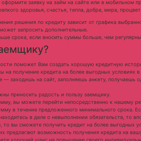
 оформите заявку на займ на сайте или в мобильном 
епкого здоровья, счастья, тепла, добра, мира, процве
чения решения по кредиту зависит от графика выбранн
 может запросить дополнительные.
ьше срока, если вносить суммы больше, чем регулярны
заемщику?
ости поможет Вам создать хорошую кредитную истори
ы на получение кредита на более выгодных условиях в
е — заходишь на сайт, заполняешь анкету, получаешь о
ны приносить радость и пользу заемщику.
умму, вы можете перейти непосредственно к нашему р
му в течение предложенного минимального срока. Если
находитесь в деле о невыполнении обязательств, то вп
я, то вы сможете получить кредит на более выгодных у
их предлагают возможность получения кредита на вашу
аете хороший шанс на повышение своего индивидуально