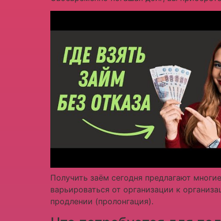
Получить заём сегодня предлагают многие
варьироваться от организации к организа
продлении (пролонгация).