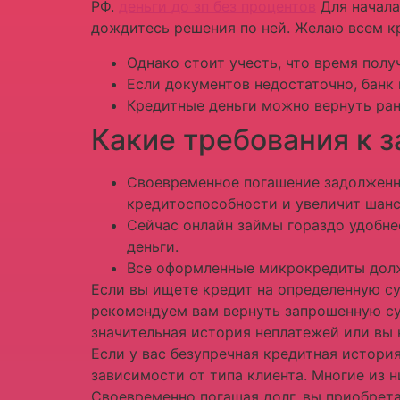
РФ.
деньги до зп без процентов
Для начала
дождитесь решения по ней. Желаю всем кр
Однако стоит учесть, что время полу
Если документов недостаточно, банк
Кредитные деньги можно вернуть ран
Какие требования к 
Своевременное погашение задолженн
кредитоспособности и увеличит шанс
Сейчас онлайн займы гораздо удобне
деньги.
Все оформленные микрокредиты долж
Если вы ищете кредит на определенную с
рекомендуем вам вернуть запрошенную сум
значительная история неплатежей или вы 
Если у вас безупречная кредитная истори
зависимости от типа клиента. Многие из н
Своевременно погашая долг, вы приобрет