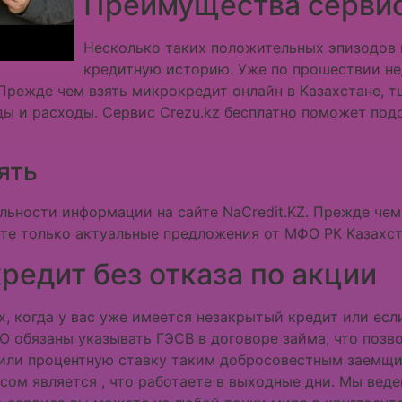
Преимущества серви
Несколько таких положительных эпизодов 
кредитную историю. Уже по прошествии нед
 Прежде чем взять микрокредит онлайн в Казахстане, 
ы и расходы. Сервис Crezu.kz бесплатно поможет под
ять
льности информации на сайте NaCredit.KZ. Прежде че
йте только актуальные предложения от МФО РК Казахст
редит без отказа по акции
х, когда у вас уже имеется незакрытый кредит или ес
МФО обязаны указывать ГЭСВ в договоре займа, что по
зили процентную ставку таким добросовестным заемщик
ом является , что работаете в выходные дни. Мы вед