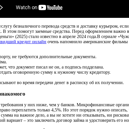
угу безналичного перевода средств и доставку курьером, если 
. В этом помогут заемные средства. Перед оформлением важно в
ньги» (2025) стало известно в апреле 2024 года.В сериале «Чуж
видший кредит онлайн
очень напомнило американские фильмы п
порту, не требуются дополнительные документы.
йма.
ет, что документ писал не он, а подпись подделана.
 отдать оговоренную сумму к нужному числу кредитору.
писывают во время передачи денег в расписку об их получении.
знакомого
 требования у них ниже, чем у банков. Микрофинансовые орга
раво переплатить только 4,5%. Но этот порядок нужно описать, 
сумма на важное дело, а вы не хотите ни отказывать, ни рискова
ий вариант – это заключить договор займа и удостоверить его н