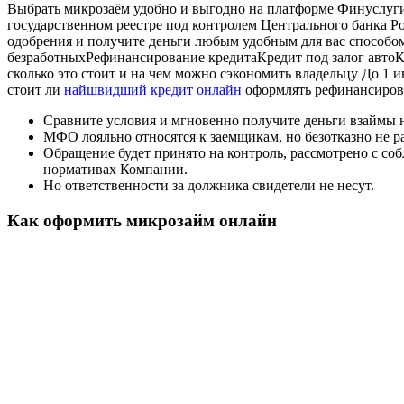
Выбрать микрозаём удобно и выгодно на платформе Финуслуг
государственном реестре под контролем Центрального банка Ро
одобрения и получите деньги любым удобным для вас способ
безработныхРефинансирование кредитаКредит под залог автоКр
сколько это стоит и на чем можно сэкономить владельцу До 1 
стоит ли
найшвидший кредит онлайн
оформлять рефинансиров
Сравните условия и мгновенно получите деньги взаймы н
МФО лояльно относятся к заемщикам, но безотказно не р
Обращение будет принято на контроль, рассмотрено с со
нормативах Компании.
Но ответственности за должника свидетели не несут.
Как оформить микрозайм онлайн