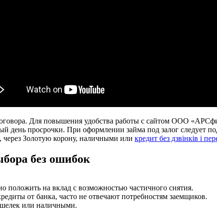
оговора. Для повышения удобства работы с сайтом ООО «АРСфи
й день просрочки. При оформлении займа под залог следует п
е, через Золотую корону, наличными или
кредит без дзвінків і пер
ыбора без ошибок
о положить на вклад с возможностью частичного снятия.
едиты от банка, часто не отвечают потребностям заемщиков.
кошелек или наличными.