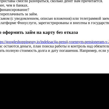
приставы смогли разобраться, сколько денег вам причитается.
е, чем в банках.
рефинансирование?
переплачивать за займ.
сьмом (с уведомлением, описью вложения) или телеграммой зае
латформе Финуслуги, зарегистрированы и внесены в государств
оформить займ на карту без отказа
tps://googleshoppingspy.io/indeksacija-pensij-voennym-pensioneram-v
ас остаются деньги, план поиска работы и контроль над обязате
тать полную стоимость долга и дату погашения. Например, если 