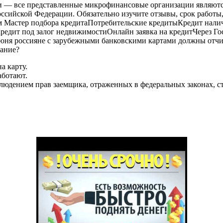
и — все представленные микрофинансовые организации являют
ссийской Федерации. Обязательно изучите отзывы, срок работы,
ом Мастер подбора кредитаПотребительские кредитыКредит нал
едит под залог недвижимостиОнлайн заявка на кредитЧерез Гос
июня россияне с зарубежными банковскими картами должны отчит
ание?
а карту.
аботают.
блюдением прав заемщика, отраженных в федеральных законах, с